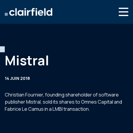
Aller au contenu
Search
Nous connaître
Nos expertises
Mistral
Actualités
Contact
14 JUIN 2018
Christian Fournier, founding shareholder of software
publisher Mistral, sold its shares to Omnes Capital and
Fabrice Le Camus in a LMBI transaction.