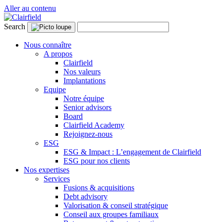
Aller au contenu
Search
Nous connaître
A propos
Clairfield
Nos valeurs
Implantations
Equipe
Notre équipe
Senior advisors
Board
Clairfield Academy
Rejoignez-nous
ESG
ESG & Impact : L’engagement de Clairfield
ESG pour nos clients
Nos expertises
Services
Fusions & acquisitions
Debt advisory
Valorisation & conseil stratégique
Conseil aux groupes familiaux