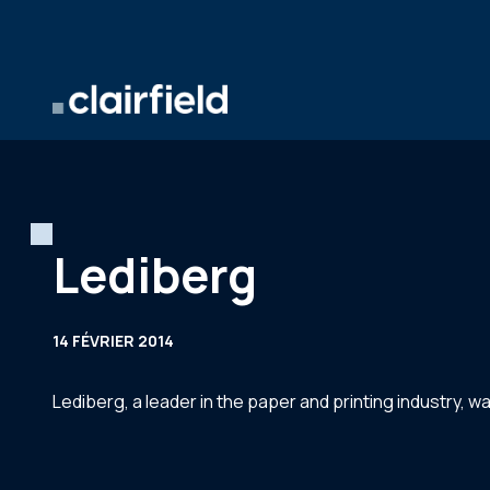
Aller au contenu
Lediberg
14 FÉVRIER 2014
Lediberg, a leader in the paper and printing industry, 