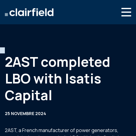
Aller au contenu
Search
Nous connaître
Nos expertises
2AST completed
Actualités
LBO with Isatis
Contact
Capital
25 NOVEMBRE 2024
2AST, a French manufacturer of power generators,