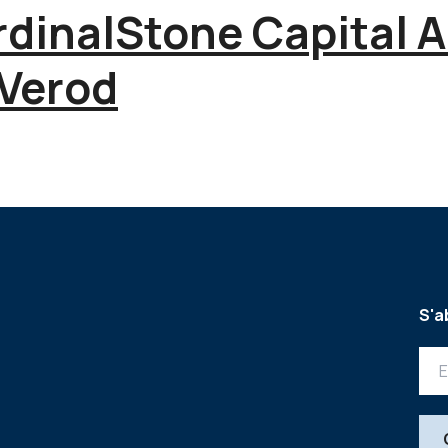
rdinalStone Capital A
 Verod
S'a