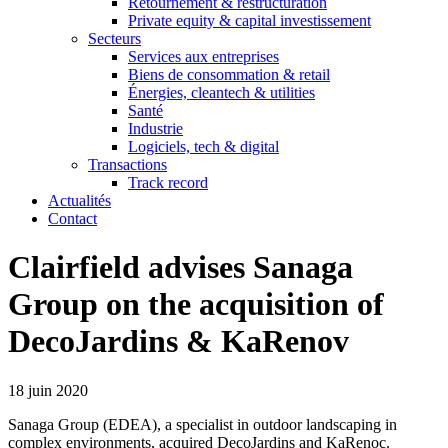
Retournement & restructuration
Private equity & capital investissement
Secteurs
Services aux entreprises
Biens de consommation & retail
Énergies, cleantech & utilities
Santé
Industrie
Logiciels, tech & digital
Transactions
Track record
Actualités
Contact
Clairfield advises Sanaga
Group on the acquisition of
DecoJardins & KaRenov
18 juin 2020
Sanaga Group (EDEA), a specialist in outdoor landscaping in
complex environments, acquired DecoJardins and KaRenoc.