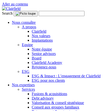
Aller au contenu
Search
Nous connaître
A propos
Clairfield
Nos valeurs
Implantations
Equipe
Notre équipe
Senior advisors
Board
Clairfield Academy
Rejoignez-nous
ESG
ESG & Impact : L’engagement de Clairfield
ESG pour nos clients
Nos expertises
Services
Fusions & acquisitions
Debt advisory
Valorisation & conseil stratégique
Conseil aux groupes familiaux