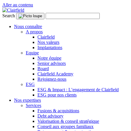
Aller au contenu
Search
Nous connaître
A propos
Clairfield
Nos valeurs
Implantations
Equipe
Notre équipe
Senior advisors
Board
Clairfield Academy
Rejoignez-nous
ESG
ESG & Impact : L’engagement de Clairfield
ESG pour nos clients
Nos expertises
Services
Fusions & acquisitions
Debt advisory
Valorisation & conseil stratégique
Conseil aux groupes familiaux