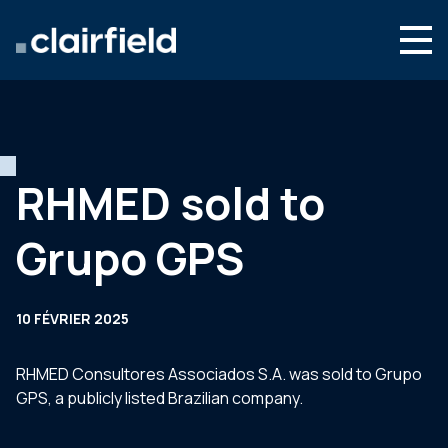
Aller au contenu
Search
Nous connaître
Nos expertises
RHMED sold to
Actualités
Grupo GPS
Contact
10 FÉVRIER 2025
RHMED Consultores Associados S.A. was sold to Grupo
GPS, a publicly listed Brazilian company.