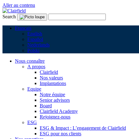
Aller au contenu
Search
Français
English
Español
Nederlands
Polski
Nous connaître
A propos
Clairfield
Nos valeurs
Implantations
Equipe
Notre équipe
Senior advisors
Board
Clairfield Academy
Rejoignez-nous
ESG
ESG & Impact : L’engagement de Clairfield
ESG pour nos clients