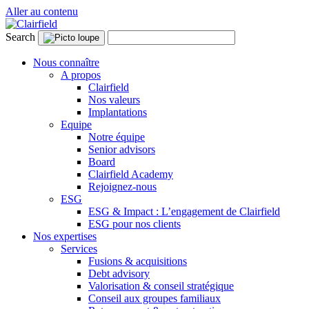
Aller au contenu
Search
Nous connaître
A propos
Clairfield
Nos valeurs
Implantations
Equipe
Notre équipe
Senior advisors
Board
Clairfield Academy
Rejoignez-nous
ESG
ESG & Impact : L’engagement de Clairfield
ESG pour nos clients
Nos expertises
Services
Fusions & acquisitions
Debt advisory
Valorisation & conseil stratégique
Conseil aux groupes familiaux