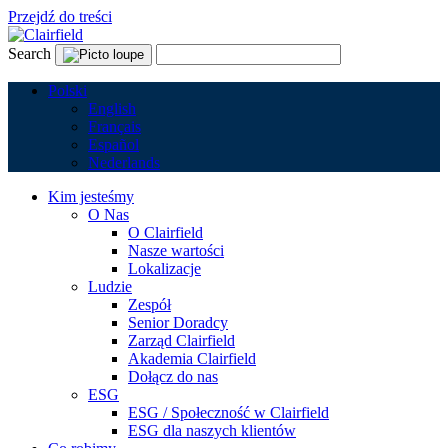
Przejdź do treści
Search
Polski
English
Français
Español
Nederlands
Kim jesteśmy
O Nas
O Clairfield
Nasze wartości
Lokalizacje
Ludzie
Zespół
Senior Doradcy
Zarząd Clairfield
Akademia Clairfield
Dołącz do nas
ESG
ESG / Społeczność w Clairfield
ESG dla naszych klientów