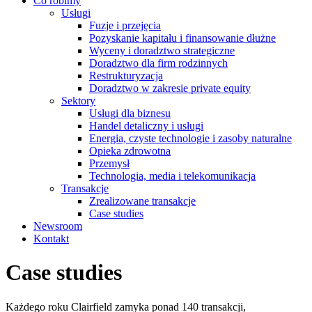
Co robimy
Usługi
Fuzje i przejęcia
Pozyskanie kapitału i finansowanie dłużne
Wyceny i doradztwo strategiczne
Doradztwo dla firm rodzinnych
Restrukturyzacja
Doradztwo w zakresie private equity
Sektory
Usługi dla biznesu
Handel detaliczny i usługi
Energia, czyste technologie i zasoby naturalne
Opieka zdrowotna
Przemysł
Technologia, media i telekomunikacja
Transakcje
Zrealizowane transakcje
Case studies
Newsroom
Kontakt
Case studies
Każdego roku Clairfield zamyka ponad 140 transakcji,