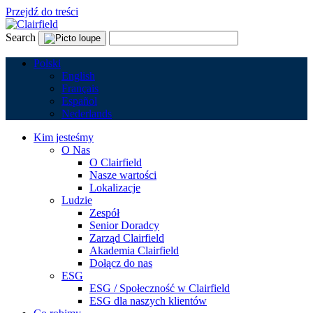
Przejdź do treści
Search
Polski
English
Français
Español
Nederlands
Kim jesteśmy
O Nas
O Clairfield
Nasze wartości
Lokalizacje
Ludzie
Zespół
Senior Doradcy
Zarząd Clairfield
Akademia Clairfield
Dołącz do nas
ESG
ESG / Społeczność w Clairfield
ESG dla naszych klientów