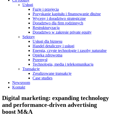
Co robimy
Usługi
Fuzje i przejęcia
Pozyskanie kapitału i finansowanie dłużne
Wyceny i doradztwo strategiczne
Doradztwo dla firm rodzinnych
Restrukturyzacja
Doradztwo w zakresie private equity
Sektory
Usługi dla biznesu
Handel detaliczny i usługi
Energia, czyste technologie i zasoby naturalne
Opieka zdrowotna
Przemysł
Technologia, media i telekomunikacja
Transakcje
Zrealizowane transakcje
Case studies
Newsroom
Kontakt
Digital marketing: expanding technology
and performance-driven advertising
boost M&A